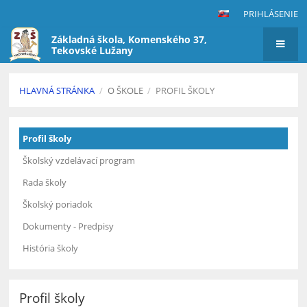
PRIHLÁSENIE
Základná škola, Komenského 37,
Tekovské Lužany
HLAVNÁ STRÁNKA
/
O ŠKOLE
/
PROFIL ŠKOLY
Profil
Profil školy
školy
Školský vzdelávací program
Rada školy
Školský poriadok
Dokumenty - Predpisy
História školy
Profil školy