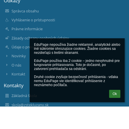
Odkazy
Správca obsahu
Vyhlásenie o prístupnosti
Právne informácie
Zásady ochrany osobných údajov
EduPage nepoužíva žiadne reklamné, analytické alebo 
Údaje o prevádzkovateľovi
iné súkromie ohrozujúce cookies. Žiadne cookies sa 
nezdieľajú s tretími stranami.

Novinky
EduPage používa iba 2 cookie – jedno nevyhnutné pre 
O nás
fungovanie prihlasovania. Toto je dočasné, po 
zatvorení prehliadača sa odstráni.

Kontakt
Druhé cookie zvyšuje bezpečnosť prihlásenia - vďaka 
nemu EduPage vie identifikovať prihlásenie z 
Kontakty
neznámeho počítača.
Ok
Základná škola
skola@zstekluzany.sk
admin@zstekluzany.sk
+421 36 7723 532