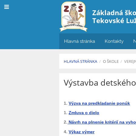
Základná šk
Tekovské Lu
Hlavná stránka
Kontakty
N
HLAVNÁ STRÁNKA
/
O ŠKOLE
/
VEREJ
Verejné
Výstavba detského 
obstarávanie
1.
Výzva na predkladanie ponúk
1.
Zmluva o dielo
2.
Návrh na plnenie kritérií na vy
4.
Výkaz výmer