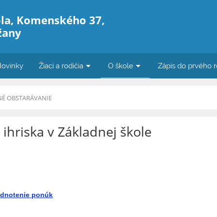
ola, Komenského 37,
žany
ovinky
Žiaci a rodičia
O škole
Zápis do prvého r
NÉ OBSTARÁVANIE
ihriska v Základnej škole
hodnotenie ponúk