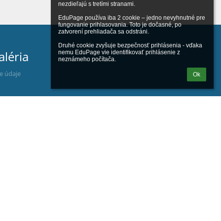
nezdieľajú s tretími stranami.

EduPage používa iba 2 cookie – jedno nevyhnutné pre 
fungovanie prihlasovania. Toto je dočasné, po 
zatvorení prehliadača sa odstráni.

Druhé cookie zvyšuje bezpečnosť prihlásenia - vďaka 
aléria
nemu EduPage vie identifikovať prihlásenie z 
neznámeho počítača.
ne údaje
Ok