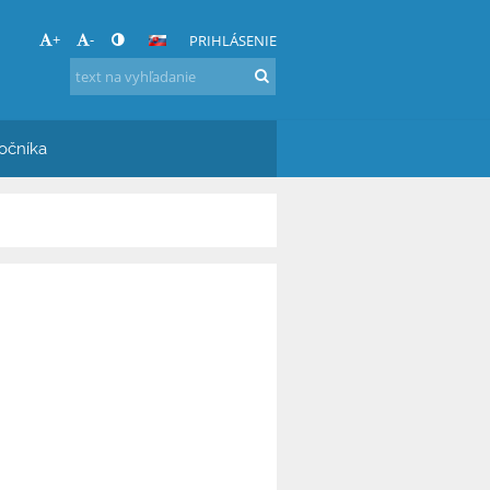
+
-
PRIHLÁSENIE
očníka