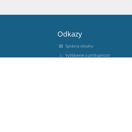
Odkazy
Správca obsahu
Vyhlásenie o prístupnosti
Právne informácie
Zásady ochrany osobných údajov
Údaje o prevádzkovateľovi
Novinky
O nás
Kontakt