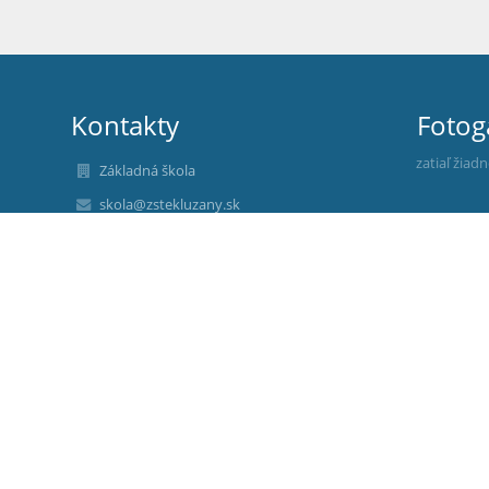
Kontakty
Fotog
zatiaľ žiad
Základná škola
skola@zstekluzany.sk
admin@zstekluzany.sk
+421 36 7723 532
J. A. Komenského 229/37
935 41 Tekovské Lužany
Slovakia
IČO: 37 864 548
DIČ: 2021 642 788
Školská jedáleň:
+421 914 130 615
+421 36 7721 061