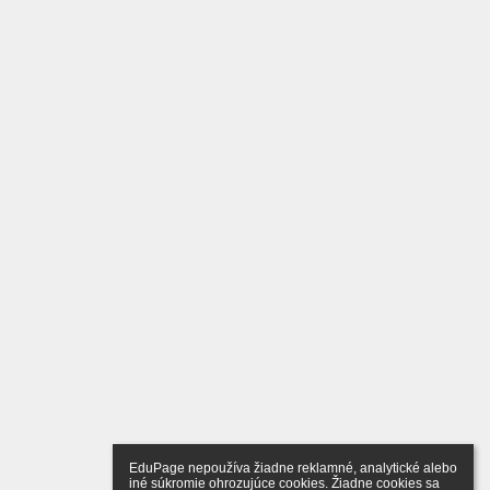
EduPage nepoužíva žiadne reklamné, analytické alebo 
iné súkromie ohrozujúce cookies. Žiadne cookies sa 