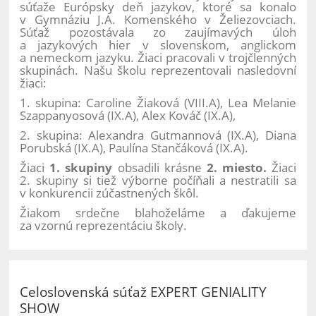
súťaže Európsky deň jazykov, ktoré sa konalo
v Gymnáziu J.A. Komenského v Želiezovciach.
Súťaž pozostávala zo zaujímavých úloh
a jazykových hier v slovenskom, anglickom
a nemeckom jazyku. Žiaci pracovali v trojčlenných
skupinách. Našu školu reprezentovali nasledovní
žiaci:
1. skupina: Caroline Žiaková (VIII.A), Lea Melanie
Szappanyosová (IX.A), Alex Kováč (IX.A),
2. skupina: Alexandra Gutmannová (IX.A), Diana
Porubská (IX.A), Paulína Stančáková (IX.A).
Žiaci
1. skupiny
obsadili krásne
2. miesto.
Žiaci
2. skupiny si tiež výborne počíňali a nestratili sa
v konkurencii zúčastnených škôl.
Žiakom srdečne blahoželáme a ďakujeme
za vzornú reprezentáciu školy.
Celoslovenská súťaž EXPERT GENIALITY
SHOW