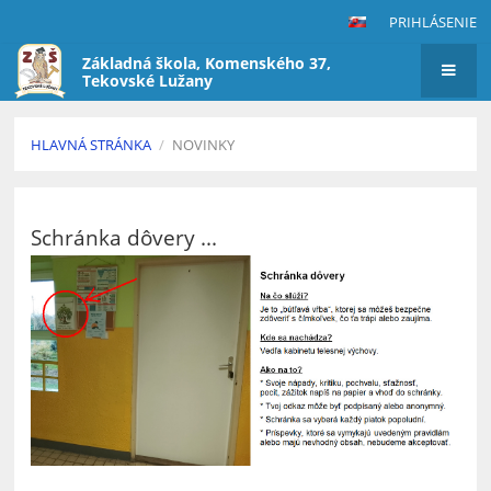
PRIHLÁSENIE
Základná škola, Komenského 37,
Tekovské Lužany
HLAVNÁ STRÁNKA
/
NOVINKY
Novinky
Schránka dôvery ...