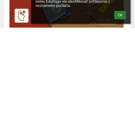
nemu EduPage vie identifikovať prihlásenie z 
neznámeho počítača.
Ok
Milí žiaci,
naša škola sa aj v tomto školskom roku zapája
do celoslovenskej súťaže EXPERT GENIALITY
SHOW, kde si môžete otestovať svoje vedomosti
z rôznych oblastí podľa Vašich záujmov. Súťaž je
určená pre žiakov 5. - 9. ročníka.
Prihlásiť sa môžete u školského koordinátora p.
uč. Bútorovej.
Tak neváhajte a zapojte sa!
Archív noviniek
Júl 2026
Jún 2026
Máj 2026