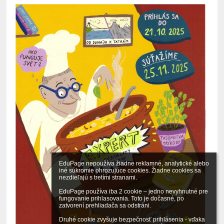
EduPage nepoužíva žiadne reklamné, analytické alebo 
iné súkromie ohrozujúce cookies. Žiadne cookies sa 
nezdieľajú s tretími stranami.

EduPage používa iba 2 cookie – jedno nevyhnutné pre 
fungovanie prihlasovania. Toto je dočasné, po 
zatvorení prehliadača sa odstráni.

Druhé cookie zvyšuje bezpečnosť prihlásenia - vďaka 